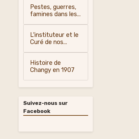
Pestes, guerres,
famines dans les
pays du Forez, du
Roannais et du
L'instituteur et le
Lyonnais -
Curé de nos
Monique Vialla
campagnes
(2011)
(1900-1950)
Histoire de
Changy en 1907
Suivez-nous sur
Facebook