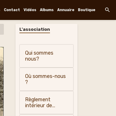
s
Contact
Vidéos
Albums
Annuaire
Boutique
L'association
Qui sommes
nous?
Où sommes-nous
?
Règlement
intérieur de
"Changy, histoire