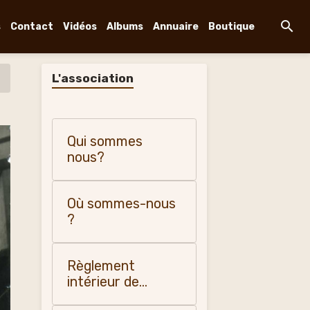
s
Contact
Vidéos
Albums
Annuaire
Boutique
L'association
Qui sommes
nous?
Où sommes-nous
?
Règlement
intérieur de
"Changy, histoire