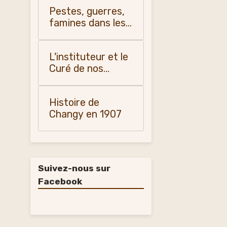
Pestes, guerres,
famines dans les
pays du Forez, du
Roannais et du
L'instituteur et le
Lyonnais -
Curé de nos
Monique Vialla
campagnes
(2011)
(1900-1950)
Histoire de
Changy en 1907
Suivez-nous sur
Facebook