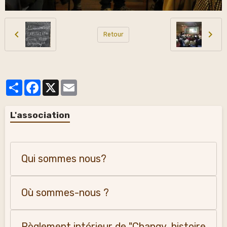
Retour
Partager
Facebook
X
Email
L'association
Qui sommes nous?
Où sommes-nous ?
Règlement intérieur de "Changy, histoire