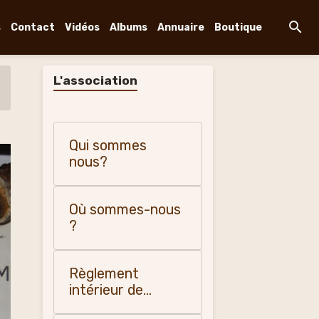
s
Contact
Vidéos
Albums
Annuaire
Boutique
L'association
Qui sommes
nous?
Où sommes-nous
?
Règlement
intérieur de
"Changy, histoire