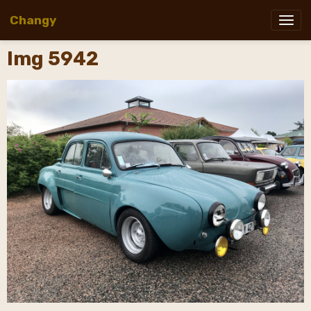
Changy
Img 5942