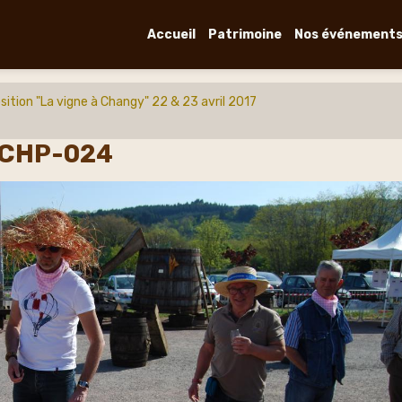
Accueil
Patrimoine
Nos événement
sition "La vigne à Changy" 22 & 23 avril 2017
y CHP-024