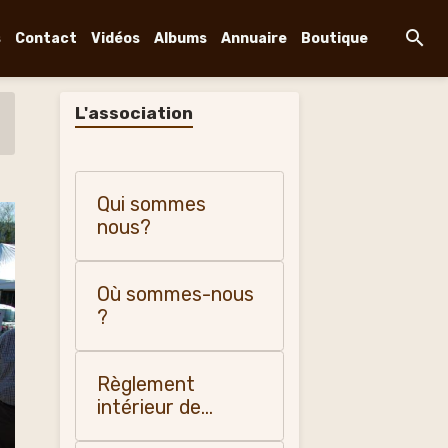
s
Contact
Vidéos
Albums
Annuaire
Boutique
L'association
Qui sommes
nous?
Où sommes-nous
?
Règlement
intérieur de
"Changy, histoire