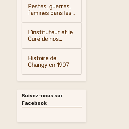
Pestes, guerres,
famines dans les
pays du Forez, du
Roannais et du
L'instituteur et le
Lyonnais -
Curé de nos
Monique Vialla
campagnes
(2011)
(1900-1950)
Histoire de
Changy en 1907
Suivez-nous sur
Facebook