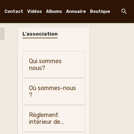
s
Contact
Vidéos
Albums
Annuaire
Boutique
L'association
Qui sommes
nous?
Où sommes-nous
?
Règlement
intérieur de
"Changy, histoire