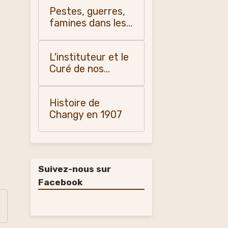
Pestes, guerres,
famines dans les
pays du Forez, du
Roannais et du
L'instituteur et le
Lyonnais -
Curé de nos
Monique Vialla
campagnes
(2011)
(1900-1950)
Histoire de
Changy en 1907
Suivez-nous sur
Facebook